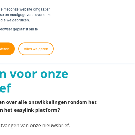
Blog
Support
 je met onze website omgaat en
alyse en meetgegevens over onze
 die we gebruiken.
ver ons
Contact
Zoek je koppeling
 browser geplaatst om te
pteren
Alles weigeren
en voor onze
ef
ven over alle ontwikkelingen rondom het
n het easylink platform?
ontvangen van onze nieuwsbrief.