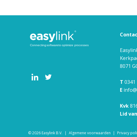
Conta
Easylin
Kerkpa
8071 G
T
0341 
E
info@
Kvk
81
Lid va
© 2026
Easylink B.V.
Algemene voorwaarden
Privacy pol