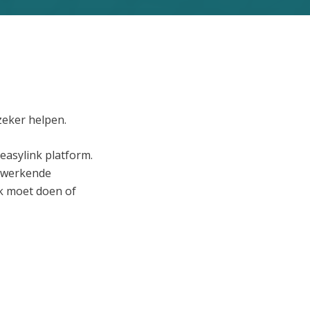
zeker helpen.
easylink platform.
d werkende
k moet doen of