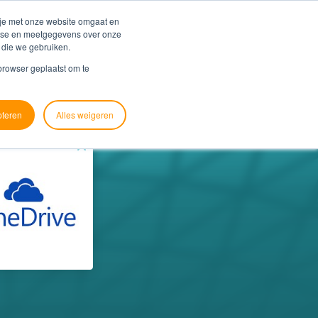
Blog
Support
 je met onze website omgaat en
alyse en meetgegevens over onze
 die we gebruiken.
ver ons
Contact
Zoek je koppeling
 browser geplaatst om te
pteren
Alles weigeren