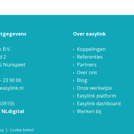
ctgegevens
Over easylink
k B.V.
Koppelingen
d 2
Referenties
G
Nunspeet
Partners
Over ons
- 23 90 06
Blog
easylink.nl
Onze werkwijze
Easylink platform
639155
Easylink dashboard
n NLdigital
Werken bij
icy
Cookie beleid