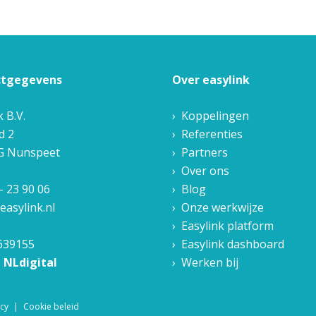
ctgegevens
Over easylink
k B.V.
Koppelingen
d 2
Referenties
G
Nunspeet
Partners
Over ons
- 23 90 06
Blog
easylink.nl
Onze werkwijze
Easylink platform
639155
Easylink dashboard
n NLdigital
Werken bij
icy
Cookie beleid