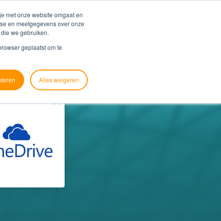
Blog
Support
 je met onze website omgaat en
alyse en meetgegevens over onze
 die we gebruiken.
ver ons
Contact
Zoek je koppeling
 browser geplaatst om te
pteren
Alles weigeren