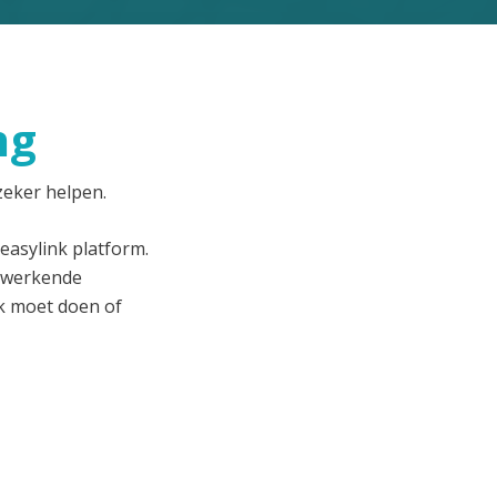
ng
zeker helpen.
easylink platform.
d werkende
k moet doen of