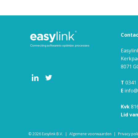
Conta
Easylin
Kerkpa
8071 G
T
0341 
E
info@
Kvk
81
Lid va
© 2026
Easylink B.V.
Algemene voorwaarden
Privacy pol