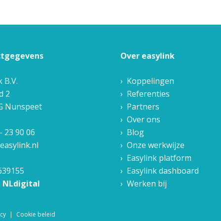
ctgegevens
Over easylink
k B.V.
Koppelingen
d 2
Referenties
G
Nunspeet
Partners
Over ons
- 23 90 06
Blog
easylink.nl
Onze werkwijze
Easylink platform
639155
Easylink dashboard
n NLdigital
Werken bij
icy
Cookie beleid