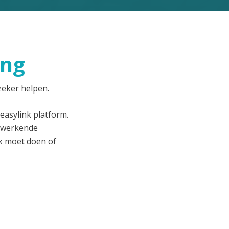
ing
zeker helpen.
easylink platform.
d werkende
k moet doen of