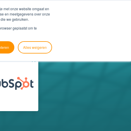
Blog
Support
 je met onze website omgaat en
alyse en meetgegevens over onze
 die we gebruiken.
ver ons
Contact
Zoek je koppeling
 browser geplaatst om te
pteren
Alles weigeren