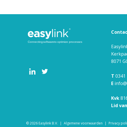
Conta
Easylin
Kerkpa
8071 G
T
0341 
E
info@
Kvk
81
Lid va
© 2026
Easylink B.V.
Algemene voorwaarden
Privacy pol