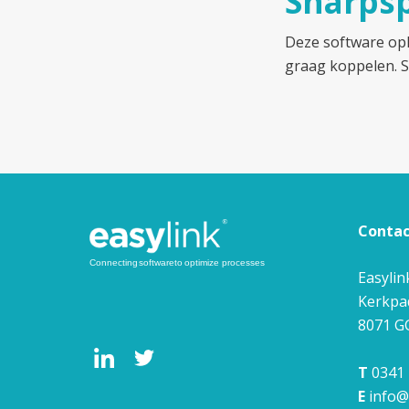
Sharps
Deze software opl
graag koppelen. S
Conta
Easylin
Kerkpa
8071 G
T
0341 
E
info@