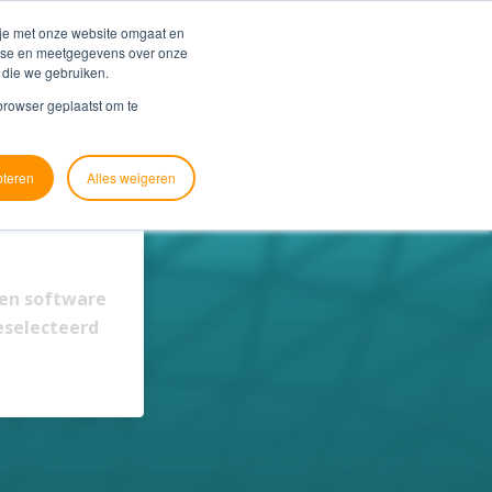
Blog
Support
 je met onze website omgaat en
alyse en meetgegevens over onze
 die we gebruiken.
ver ons
Contact
Zoek je koppeling
 browser geplaatst om te
pteren
Alles weigeren
en software
eselecteerd