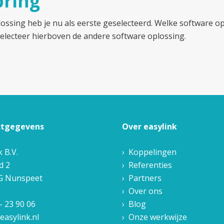
pring
ossing heb je nu als eerste geselecteerd. Welke software opl
electeer hierboven de andere software oplossing.
ctgegevens
Over easylink
k B.V.
Koppelingen
d 2
Referenties
G
Nunspeet
Partners
Over ons
- 23 90 06
Blog
easylink.nl
Onze werkwijze